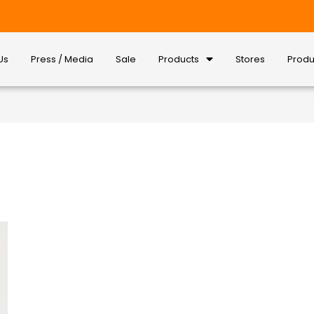
Us
Press / Media
Sale
Products
Stores
Produ