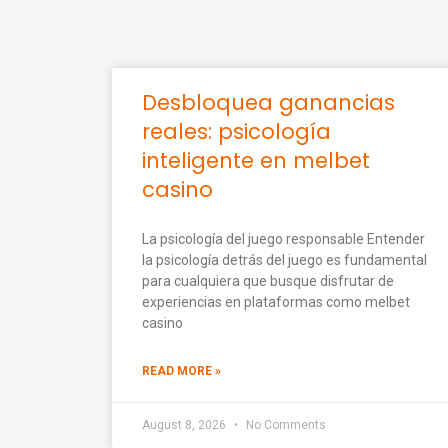
Desbloquea ganancias
reales: psicología
inteligente en melbet
casino
La psicología del juego responsable Entender
la psicología detrás del juego es fundamental
para cualquiera que busque disfrutar de
experiencias en plataformas como melbet
casino
READ MORE »
August 8, 2026
No Comments