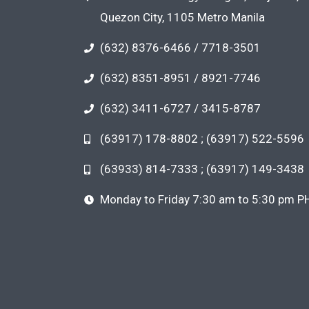
Quezon City, 1105 Metro Manila
(632) 8376-6466 / 7718-3501
(632) 8351-8951 / 8921-7746
(632) 3411-6727 / 3415-8787
(63917) 178-8802 ; (63917) 522-5596
(63933) 814-7333 ; (63917) 149-3438
Monday to Friday 7:30 am to 5:30 pm P