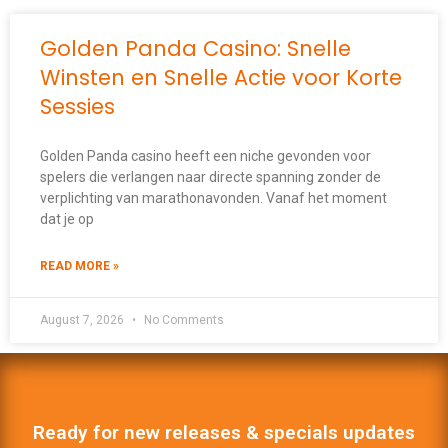
Golden Panda Casino: Snelle
Winsten en Snelle Actie voor Korte
Sessies
Golden Panda casino heeft een niche gevonden voor
spelers die verlangen naar directe spanning zonder de
verplichting van marathonavonden. Vanaf het moment
dat je op
READ MORE »
August 7, 2026
No Comments
Ready for new releases & specials updates