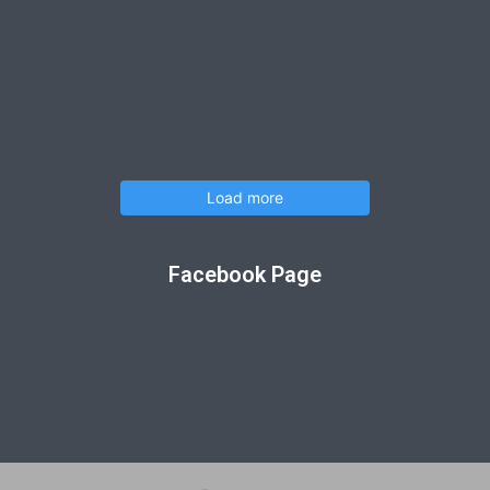
Load more
Facebook Page