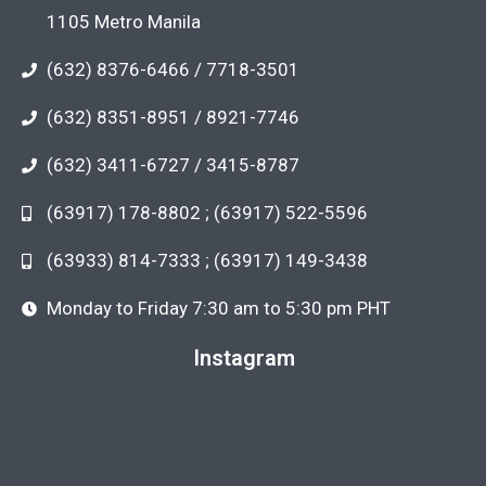
1105 Metro Manila
(632) 8376-6466 / 7718-3501
(632) 8351-8951 / 8921-7746
(632) 3411-6727 / 3415-8787
(63917) 178-8802 ; (63917) 522-5596
(63933) 814-7333 ; (63917) 149-3438
Monday to Friday 7:30 am to 5:30 pm PHT
Instagram