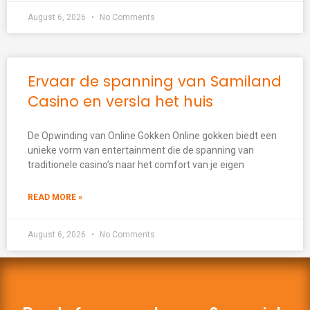
August 6, 2026
No Comments
Ervaar de spanning van Samiland
Casino en versla het huis
De Opwinding van Online Gokken Online gokken biedt een
unieke vorm van entertainment die de spanning van
traditionele casino’s naar het comfort van je eigen
READ MORE »
August 6, 2026
No Comments