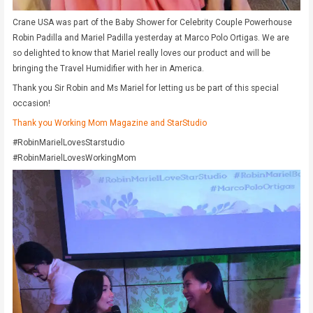
Crane USA was part of the Baby Shower for Celebrity Couple Powerhouse
Robin Padilla and Mariel Padilla yesterday at Marco Polo Ortigas. We are
so delighted to know that Mariel really loves our product and will be
bringing the Travel Humidifier with her in America.
Thank you Sir Robin and Ms Mariel for letting us be part of this special
occasion!
Thank you Working Mom Magazine and StarStudio
#RobinMarielLovesStarstudio
#RobinMarielLovesWorkingMom