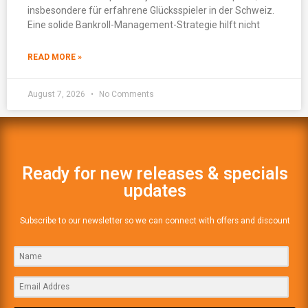
insbesondere für erfahrene Glücksspieler in der Schweiz.
Eine solide Bankroll-Management-Strategie hilft nicht
READ MORE »
August 7, 2026
No Comments
Ready for new releases & specials
updates
Subscribe to our newsletter so we can connect with offers and discount