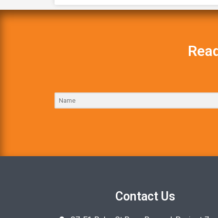
Read
Contact Us