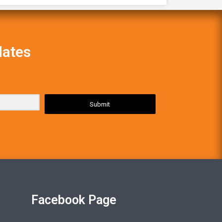
dates
Submit
Facebook Page