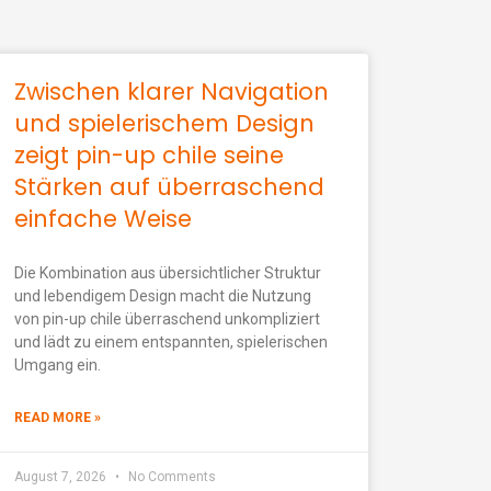
Zwischen klarer Navigation
und spielerischem Design
zeigt pin-up chile seine
Stärken auf überraschend
einfache Weise
Die Kombination aus übersichtlicher Struktur
und lebendigem Design macht die Nutzung
von pin-up chile überraschend unkompliziert
und lädt zu einem entspannten, spielerischen
Umgang ein.
READ MORE »
August 7, 2026
No Comments