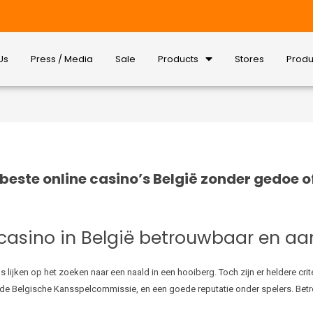
Us
Press / Media
Sale
Products
Stores
Produ
 beste online casino’s België zonder gedoe 
asino in België betrouwbaar en aan
ijken op het zoeken naar een naald in een hooiberg. Toch zijn er heldere crit
n de Belgische Kansspelcommissie, en een goede reputatie onder spelers. Betro