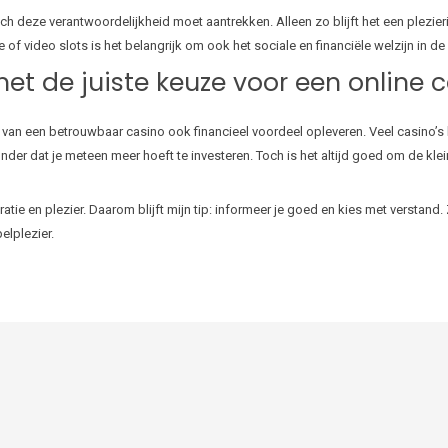
ich deze verantwoordelijkheid moet aantrekken. Alleen zo blijft het een plezier
e of video slots is het belangrijk om ook het sociale en financiële welzijn in d
et de juiste keuze voor een online 
n van een betrouwbaar casino ook financieel voordeel opleveren. Veel casino’
der dat je meteen meer hoeft te investeren. Toch is het altijd goed om de kleine
atie en plezier. Daarom blijft mijn tip: informeer je goed en kies met verstand.
elplezier.