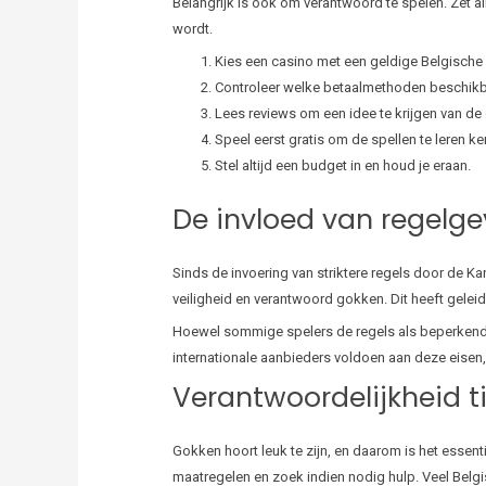
Belangrijk is ook om verantwoord te spelen. Zet all
wordt.
Kies een casino met een geldige Belgische l
Controleer welke betaalmethoden beschikbaa
Lees reviews om een idee te krijgen van de 
Speel eerst gratis om de spellen te leren ke
Stel altijd een budget in en houd je eraan.
De invloed van regelg
Sinds de invoering van striktere regels door de K
veiligheid en verantwoord gokken. Dit heeft gele
Hoewel sommige spelers de regels als beperkend erv
internationale aanbieders voldoen aan deze eisen,
Verantwoordelijkheid t
Gokken hoort leuk te zijn, en daarom is het esse
maatregelen en zoek indien nodig hulp. Veel Belgis