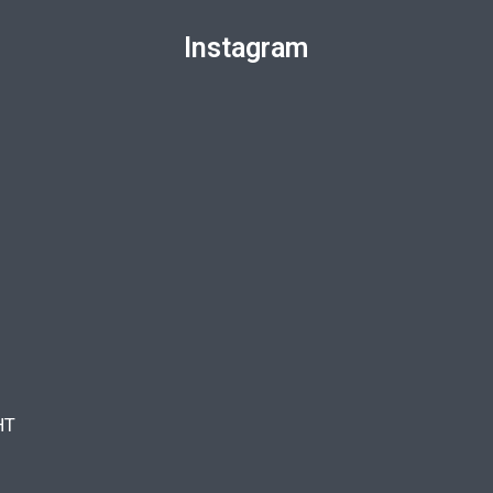
Instagram
HT