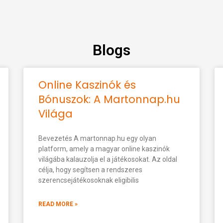
Blogs
Online Kaszinók és
Bónuszok: A Martonnap.hu
Világa
Bevezetés A martonnap.hu egy olyan
platform, amely a magyar online kaszinók
világába kalauzolja el a játékosokat. Az oldal
célja, hogy segítsen a rendszeres
szerencsejátékosoknak eligibilis
READ MORE »