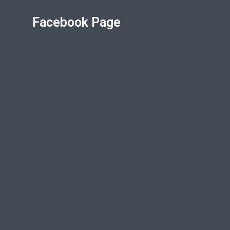
Facebook Page