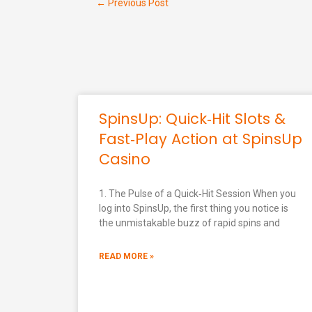
←
Previous Post
SpinsUp: Quick‑Hit Slots &
Fast‑Play Action at SpinsUp
Casino
1. The Pulse of a Quick‑Hit Session When you
log into SpinsUp, the first thing you notice is
the unmistakable buzz of rapid spins and
READ MORE »