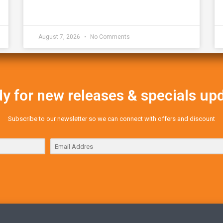
August 7, 2026
No Comments
y for new releases & specials up
Subscribe to our newsletter so we can connect with offers and discount