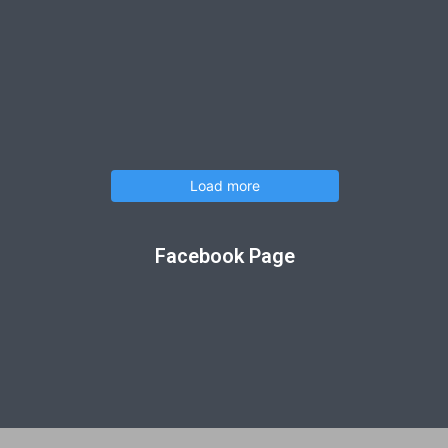
Load more
Facebook Page