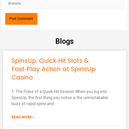
Blogs
SpinsUp: Quick‑Hit Slots &
Fast‑Play Action at SpinsUp
Casino
1. The Pulse of a Quick‑Hit Session When you log into
SpinsUp, the first thing you notice is the unmistakable
buzz of rapid spins and
READ MORE »