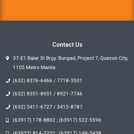
Contact Us
37-E1 Baler St Brgy. Bungad, Project 7, Quezon City,
1105 Metro Manila
(632) 8376-6466 / 7718-3501
(632) 8351-8951 / 8921-7746
(632) 3411-6727 / 3415-8787
(63917) 178-8802 ; (63917) 522-5596
(63933) 814-7333 ; (63917) 149-3438