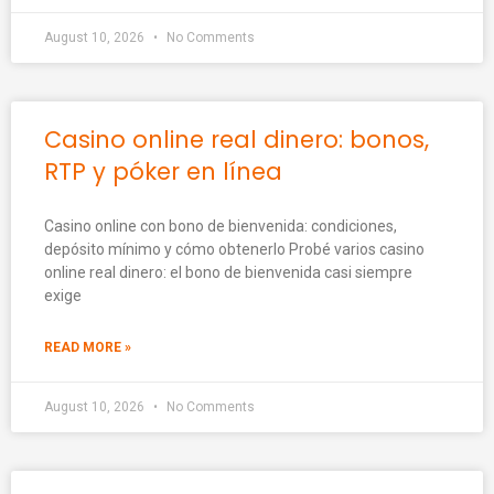
August 10, 2026
No Comments
Casino online real dinero: bonos,
RTP y póker en línea
Casino online con bono de bienvenida: condiciones,
depósito mínimo y cómo obtenerlo Probé varios casino
online real dinero: el bono de bienvenida casi siempre
exige
READ MORE »
August 10, 2026
No Comments