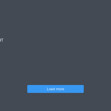
HT
Load more