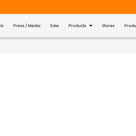
Us
Press / Media
Sale
Products
Stores
Produ