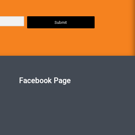
Submit
Facebook Page