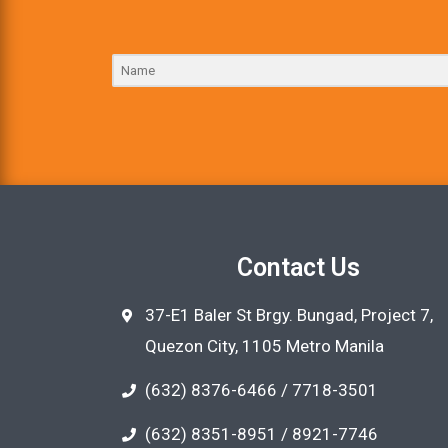
Contact Us
37-E1 Baler St Brgy. Bungad, Project 7,
Quezon City, 1105 Metro Manila
(632) 8376-6466 / 7718-3501
(632) 8351-8951 / 8921-7746