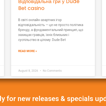
Відповідальна гри у Dude
Bet casino
В світі онлайн-азартних ігор
відповідальність — це не просто політика
бренду, а фундаментальний принцип, що
захищає гравців, їхніх близьких і
суспільство в цілому. Dude Bet
READ MORE »
August 8, 2026
No Comments
y for new releases & specials up