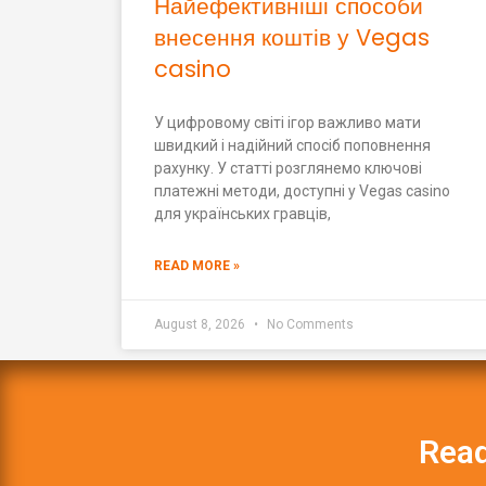
Найефективніші способи
внесення коштів у Vegas
casino
У цифровому світі ігор важливо мати
швидкий і надійний спосіб поповнення
рахунку. У статті розглянемо ключові
платежні методи, доступні у Vegas casino
для українських гравців,
READ MORE »
August 8, 2026
No Comments
Read