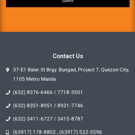
Submit
Contact Us
37-E1 Baler St Brgy. Bungad, Project 7, Quezon City,
1105 Metro Manila
(632) 8376-6466 / 7718-3501
(632) 8351-8951 / 8921-7746
(632) 3411-6727 / 3415-8787
(63917) 178-8802 ; (63917) 522-5596