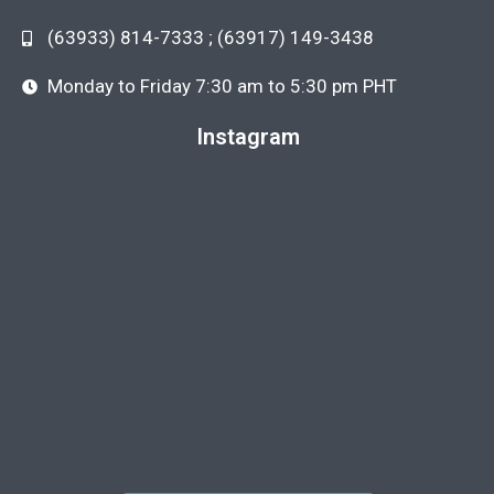
(63933) 814-7333 ; (63917) 149-3438
Monday to Friday 7:30 am to 5:30 pm PHT
Instagram