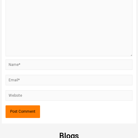
Blogs