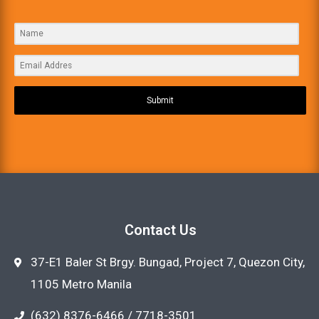
Submit
Contact Us
37-E1 Baler St Brgy. Bungad, Project 7, Quezon City,
1105 Metro Manila
(632) 8376-6466 / 7718-3501