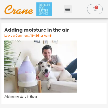
Adding moisture in the air
Leave a Comment
/ By
Editor Admin
Adding moisture in the air