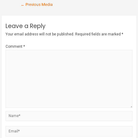
←
Previous Media
Leave a Reply
Your email address will not be published.
Required fields are marked
*
Comment
*