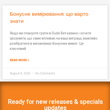
Бонусне вимірювання: що варто
знати
Якщо ви плануєте грати в Dude Bet казино і хочете
зрозуміти, що саме впливає на ваші виграші, важливо
розібратися в механізмах бонусних вимог. Це
ключовий
READ MORE »
August 8, 2026
No Comments
Ready for new releases & specials
updates