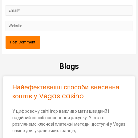
Blogs
Найефективніші способи внесення
коштів у Vegas casino
У цифровому світі ігор важливо мати швидкий і
надійний спосіб поповнення рахунку. У статті
розглянемо ключові платежні методи, доступні у Vegas
casino для українських гравців,