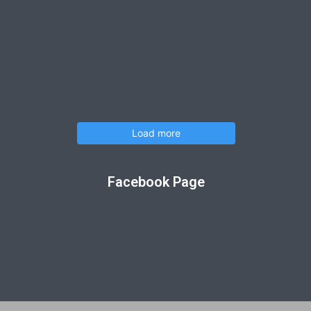
Load more
Facebook Page