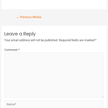
←
Previous Media
Leave a Reply
Your email address will not be published.
Required fields are marked
*
Comment
*