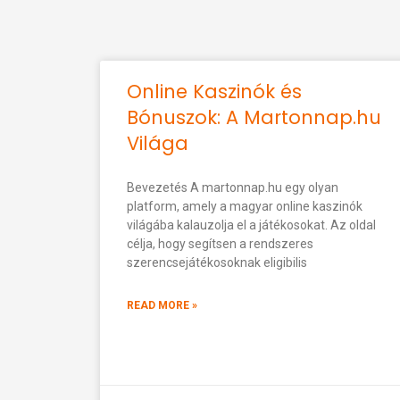
Online Kaszinók és
Bónuszok: A Martonnap.hu
Világa
Bevezetés A martonnap.hu egy olyan
platform, amely a magyar online kaszinók
világába kalauzolja el a játékosokat. Az oldal
célja, hogy segítsen a rendszeres
szerencsejátékosoknak eligibilis
READ MORE »