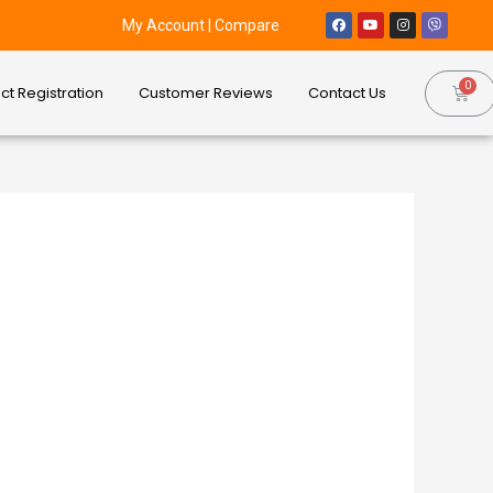
My Account
|
Compare
ct Registration
Customer Reviews
Contact Us