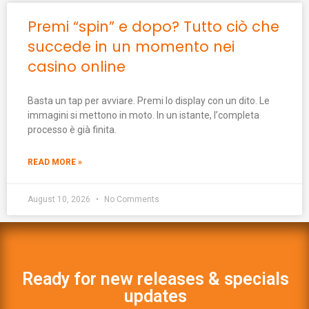
Premi “spin” e dopo? Tutto ciò che
succede in un momento nei
casino online
Basta un tap per avviare. Premi lo display con un dito. Le
immagini si mettono in moto. In un istante, l’completa
processo è già finita.
READ MORE »
August 10, 2026
No Comments
Ready for new releases & specials
updates