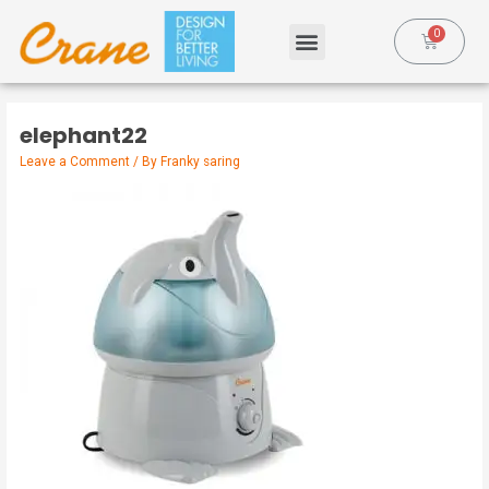
elephant22
Leave a Comment
/ By
Franky saring