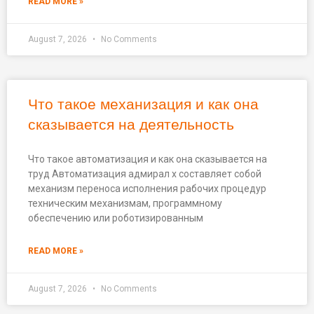
READ MORE »
August 7, 2026
No Comments
Что такое механизация и как она
сказывается на деятельность
Что такое автоматизация и как она сказывается на
труд Автоматизация адмирал х составляет собой
механизм переноса исполнения рабочих процедур
техническим механизмам, программному
обеспечению или роботизированным
READ MORE »
August 7, 2026
No Comments