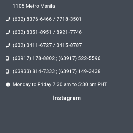
1105 Metro Manila
(632) 8376-6466 / 7718-3501
(632) 8351-8951 / 8921-7746
(632) 3411-6727 / 3415-8787
(63917) 178-8802 ; (63917) 522-5596
(63933) 814-7333 ; (63917) 149-3438
Monday to Friday 7:30 am to 5:30 pm PHT
Instagram