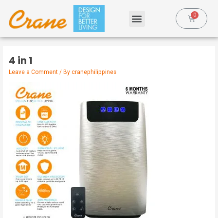
4 in 1
Leave a Comment
/ By
cranephilippines