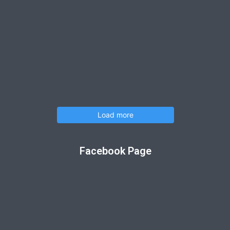
Load more
Facebook Page