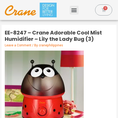
EE-8247 – Crane Adorable Cool Mist
Humidifier – Lily the Lady Bug (3)
Leave a Comment
/ By
cranephilippines