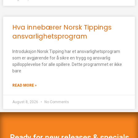
Hva innebærer Norsk Tippings
ansvarlighetsprogram
Introduksjon Norsk Tipping har et ansvarlighetsprogram
som er avgjørende for å sikre en trygg og ansvarlig
spillopplevelse for alle spillere. Dette programmet er ikke
bare
READ MORE »
August 8, 2026
No Comments
Ready for new releases & specials