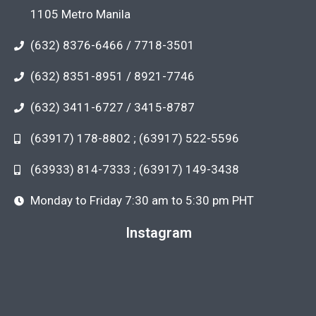
1105 Metro Manila
(632) 8376-6466 / 7718-3501
(632) 8351-8951 / 8921-7746
(632) 3411-6727 / 3415-8787
(63917) 178-8802 ; (63917) 522-5596
(63933) 814-7333 ; (63917) 149-3438
Monday to Friday 7:30 am to 5:30 pm PHT
Instagram