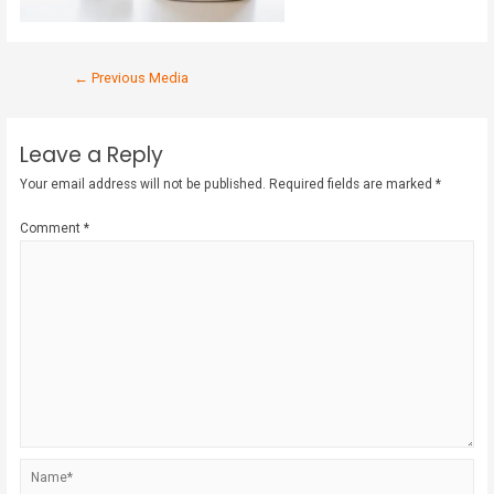
←
Previous Media
Leave a Reply
Your email address will not be published.
Required fields are marked
*
Comment
*