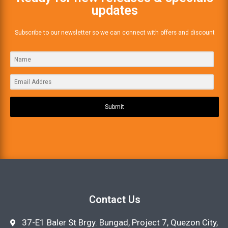
updates
Subscribe to our newsletter so we can connect with offers and discount
Submit
Contact Us
37-E1 Baler St Brgy. Bungad, Project 7, Quezon City,