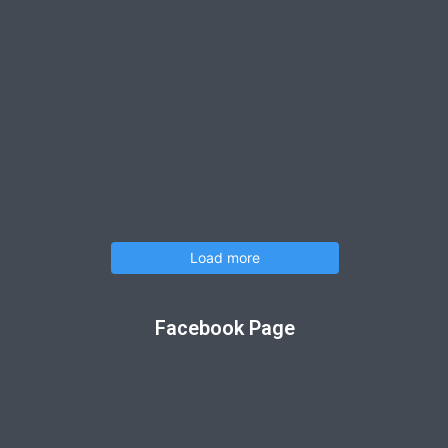
Load more
Facebook Page