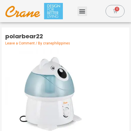
polarbear22
Leave a Comment
/ By
cranephilippines