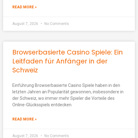
READ MORE »
August 7, 2026
No Comments
Browserbasierte Casino Spiele: Ein
Leitfaden für Anfänger in der
Schweiz
Einführung Browserbasierte Casino Spiele haben in den
letzten Jahren an Popularität gewonnen, insbesondere in
der Schweiz, wo immer mehr Spieler die Vorteile des
Online-Glücksspiels entdecken.
READ MORE »
August 7, 2026
No Comments