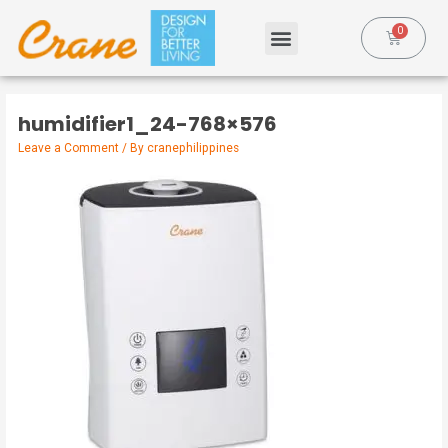
humidifier1_24-768×576
Leave a Comment
/ By
cranephilippines