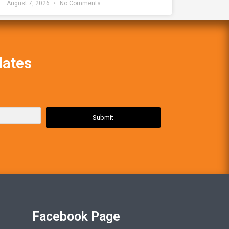
August 7, 2026
No Comments
dates
Submit
Facebook Page