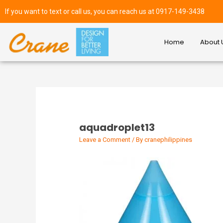
If you want to text or call us, you can reach us at 0917-149-3438
Home
About 
aquadroplet13
Leave a Comment
/ By
cranephilippines