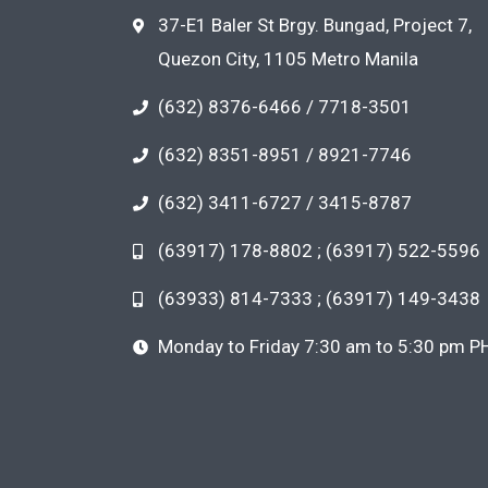
37-E1 Baler St Brgy. Bungad, Project 7,
Quezon City, 1105 Metro Manila
(632) 8376-6466 / 7718-3501
(632) 8351-8951 / 8921-7746
(632) 3411-6727 / 3415-8787
(63917) 178-8802 ; (63917) 522-5596
(63933) 814-7333 ; (63917) 149-3438
Monday to Friday 7:30 am to 5:30 pm P