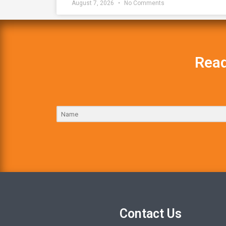
August 7, 2026
No Comments
Read
Contact Us