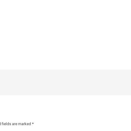
 fields are marked
*