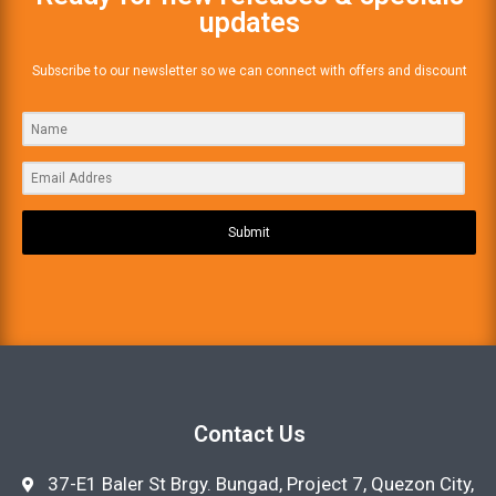
updates
Subscribe to our newsletter so we can connect with offers and discount
Submit
Contact Us
37-E1 Baler St Brgy. Bungad, Project 7, Quezon City,