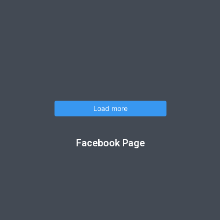
Load more
Facebook Page