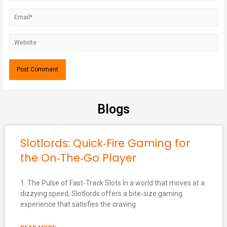
Blogs
Slotlords: Quick‑Fire Gaming for
the On‑The‑Go Player
1. The Pulse of Fast‑Track Slots In a world that moves at a
dizzying speed, Slotlords offers a bite‑size gaming
experience that satisfies the craving