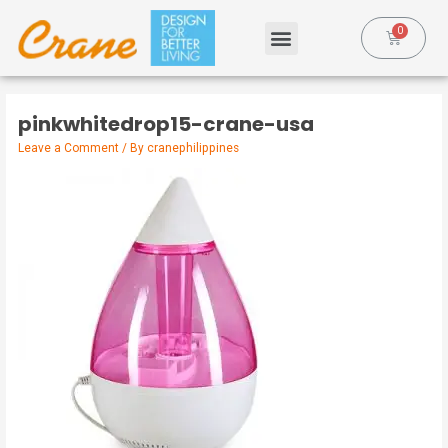
pinkwhitedrop15-crane-usa
Leave a Comment
/ By
cranephilippines