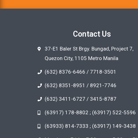
Contact Us
37-E1 Baler St Brgy. Bungad, Project 7,
Quezon City, 1105 Metro Manila
(632) 8376-6466 / 7718-3501
(632) 8351-8951 / 8921-7746
(632) 3411-6727 / 3415-8787
(63917) 178-8802 ; (63917) 522-5596
(63933) 814-7333 ; (63917) 149-3438