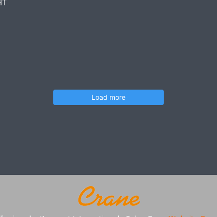
HT
Load more