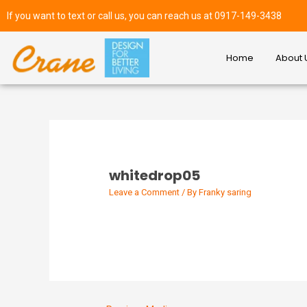
If you want to text or call us, you can reach us at 0917-149-3438
Home
About 
whitedrop05
Leave a Comment
/ By
Franky saring