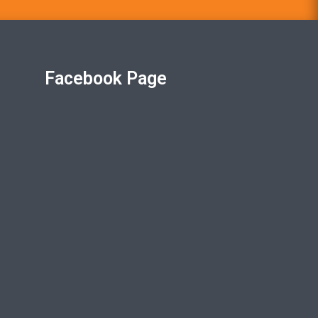
Facebook Page