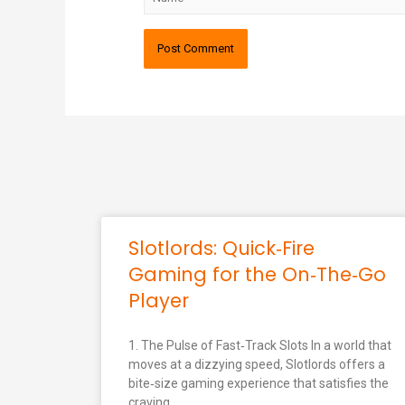
Slotlords: Quick‑Fire
Gaming for the On‑The‑Go
Player
1. The Pulse of Fast‑Track Slots In a world that
moves at a dizzying speed, Slotlords offers a
bite‑size gaming experience that satisfies the
craving