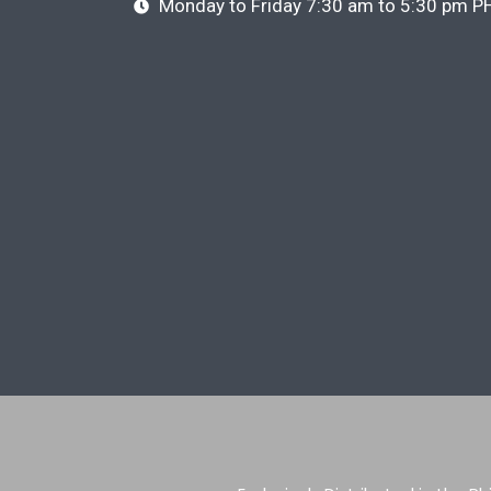
Monday to Friday 7:30 am to 5:30 pm P