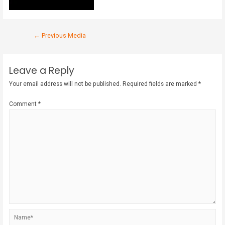
←
Previous Media
Leave a Reply
Your email address will not be published.
Required fields are marked
*
Comment
*