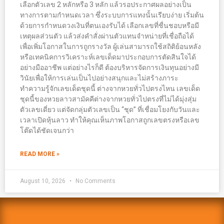
เลือกตัวเลข 2 หลักหรือ 3 หลัก แล้วรอประกาศผลอย่างเป็น
ทางการตามกำหนดเวลา ซึ่งระบบการแทงนั้นเรียบง่าย เริ่มต้น
ด้วยการกำหนดวงเงินที่ตนเองรับได้ เลือกเลขที่ชื่นชอบหรือมี
เหตุผลส่วนตัว แล้วส่งคำสั่งผ่านตัวแทนจำหน่ายที่เชื่อถือได้
เพื่อเพิ่มโอกาสในการถูกรางวัล ผู้เล่นสามารถใช้สถิติย้อนหลัง
หรือเทคนิคการวิเคราะห์เลขเด็ดมาประกอบการตัดสินใจได้
อย่างมืออาชีพ แต่อย่างไรก็ดี ต้องบริหารจัดการเงินทุนอย่างมี
วินัยเพื่อให้การเล่นเป็นไปอย่างสนุกและไม่สร้างภาระ
ทำความรู้จักเลขเด็ดชุดนี้ ต่างจากหวยทั่วไปตรงไหน เลขเด็ด
ชุดนี้ของหวยลาวสามัคคีต่างจากหวยทั่วไปตรงที่ไม่ได้มุ่งสุ่ม
ตัวเลขเดี่ยว แต่จัดกลุ่มตัวเลขเป็น “ชุด” ที่เชื่อมโยงกับวันและ
เวลาเปิดหุ้นลาว ทำให้คุณเห็นภาพโอกาสถูกเลขตรงหรือเลข
โต๊ดได้ชัดเจนกว่า
READ MORE »
August 10, 2026
No Comments