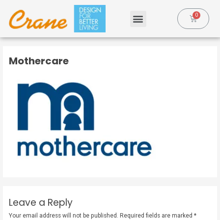
Mothercare
Leave a Reply
Your email address will not be published.
Required fields are marked
*