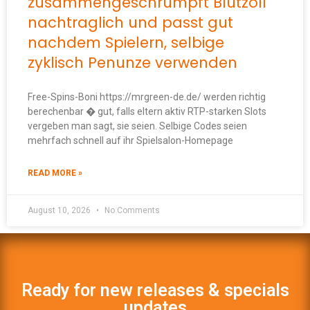
zusammengeschrumpft Blutzoll
nachtraglich und passt gut
nachdem Spielern, selbige
zyklisch Penunze verwenden
Free-Spins-Boni https://mrgreen-de.de/ werden richtig
berechenbar � gut, falls eltern aktiv RTP-starken Slots
vergeben man sagt, sie seien. Selbige Codes seien
mehrfach schnell auf ihr Spielsalon-Homepage
READ MORE »
August 10, 2026
No Comments
Ready for new releases & specials
updates