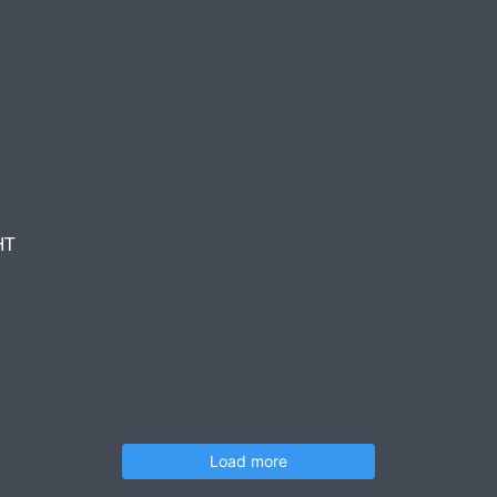
HT
Load more