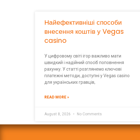
Найефективніші способи
внесення коштів у Vegas
casino
У цифровому світі ігор важливо мати
швидкий і надійний спосіб поповнення
рахунку. У статті розглянемо ключові
платежні методи, доступні у Vegas casino
для українських гравців,
READ MORE »
August 8, 2026
No Comments