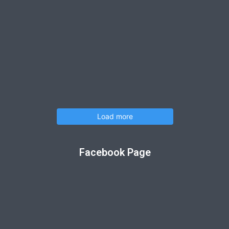
Load more
Facebook Page