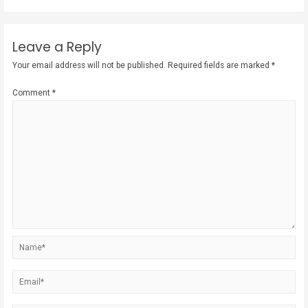
Leave a Reply
Your email address will not be published.
Required fields are marked
*
Comment
*