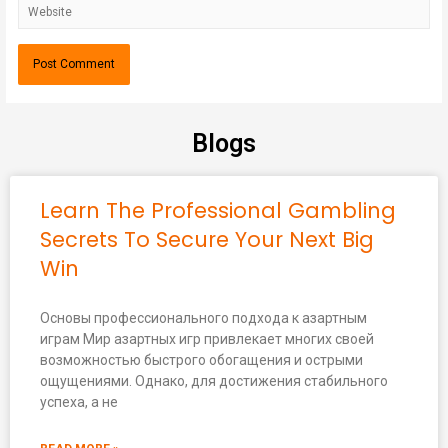
Blogs
Learn The Professional Gambling
Secrets To Secure Your Next Big
Win
Основы профессионального подхода к азартным
играм Мир азартных игр привлекает многих своей
возможностью быстрого обогащения и острыми
ощущениями. Однако, для достижения стабильного
успеха, а не