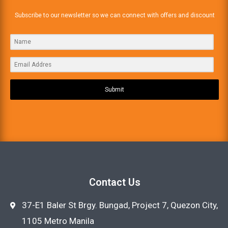
Subscribe to our newsletter so we can connect with offers and discount
Submit
Contact Us
37-E1 Baler St Brgy. Bungad, Project 7, Quezon City,
1105 Metro Manila