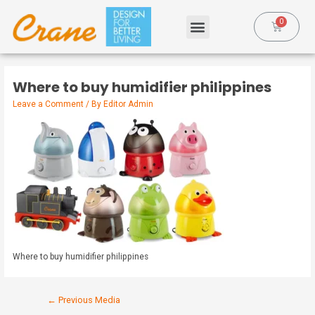
Where to buy humidifier philippines
Leave a Comment
/ By
Editor Admin
Where to buy humidifier philippines
←
Previous Media