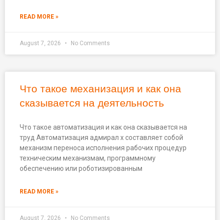
READ MORE »
August 7, 2026
No Comments
Что такое механизация и как она
сказывается на деятельность
Что такое автоматизация и как она сказывается на
труд Автоматизация адмирал х составляет собой
механизм переноса исполнения рабочих процедур
техническим механизмам, программному
обеспечению или роботизированным
READ MORE »
August 7, 2026
No Comments