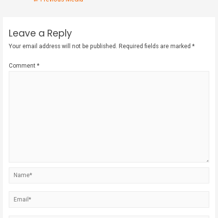
Leave a Reply
Your email address will not be published.
Required fields are marked
*
Comment
*