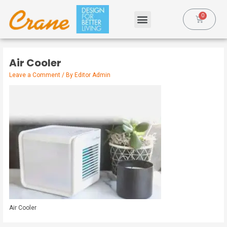
Air Cooler
Leave a Comment
/ By
Editor Admin
Air Cooler