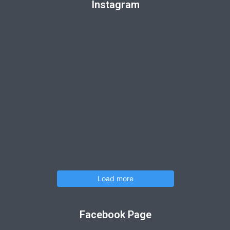
Instagram
Load more
Facebook Page