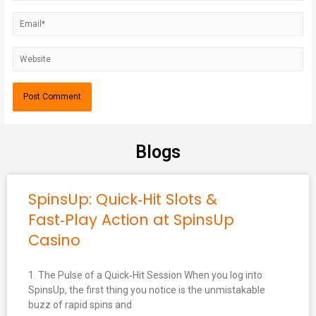
Blogs
SpinsUp: Quick‑Hit Slots &
Fast‑Play Action at SpinsUp
Casino
1. The Pulse of a Quick‑Hit Session When you log into
SpinsUp, the first thing you notice is the unmistakable
buzz of rapid spins and