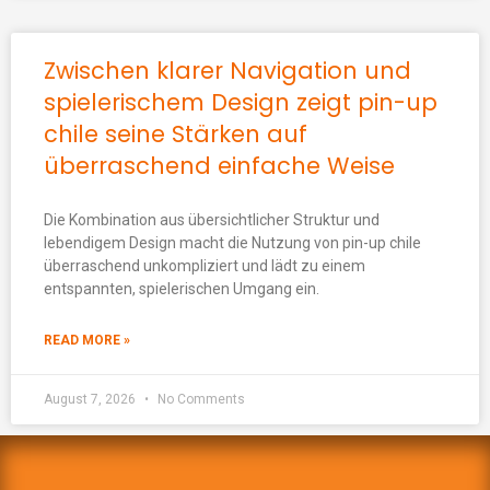
Zwischen klarer Navigation und
spielerischem Design zeigt pin-up
chile seine Stärken auf
überraschend einfache Weise
Die Kombination aus übersichtlicher Struktur und
lebendigem Design macht die Nutzung von pin-up chile
überraschend unkompliziert und lädt zu einem
entspannten, spielerischen Umgang ein.
READ MORE »
August 7, 2026
No Comments