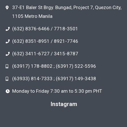
37-E1 Baler St Brgy. Bungad, Project 7, Quezon City,
1105 Metro Manila
(632) 8376-6466 / 7718-3501
(632) 8351-8951 / 8921-7746
(632) 3411-6727 / 3415-8787
(63917) 178-8802 ; (63917) 522-5596
(63933) 814-7333 ; (63917) 149-3438
Monday to Friday 7:30 am to 5:30 pm PHT
Instagram