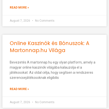
READ MORE »
August 7, 2026
No Comments
Online Kaszinók és Bónuszok: A
Martonnap.hu Világa
Bevezetés A martonnap.hu egy olyan platform, amely a
magyar online kaszinók világába kalauzolja el a
játékosokat. Az oldal célja, hogy segítsen a rendszeres
szerencsejátékosoknak eligibilis
READ MORE »
August 7, 2026
No Comments