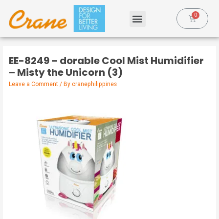
EE-8249 – dorable Cool Mist Humidifier
– Misty the Unicorn (3)
Leave a Comment
/ By
cranephilippines