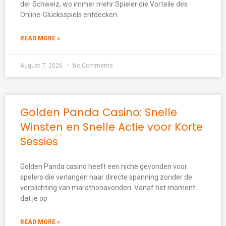
der Schweiz, wo immer mehr Spieler die Vorteile des
Online-Glücksspiels entdecken.
READ MORE »
August 7, 2026
No Comments
Golden Panda Casino: Snelle
Winsten en Snelle Actie voor Korte
Sessies
Golden Panda casino heeft een niche gevonden voor
spelers die verlangen naar directe spanning zonder de
verplichting van marathonavonden. Vanaf het moment
dat je op
READ MORE »