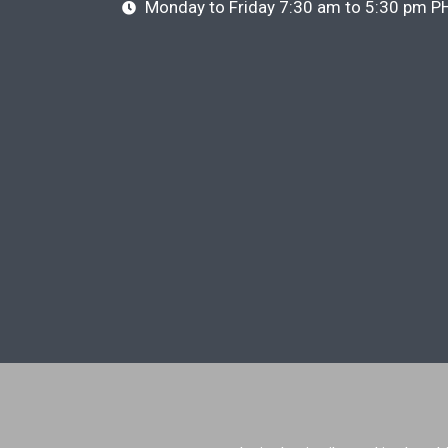
Monday to Friday 7:30 am to 5:30 pm P