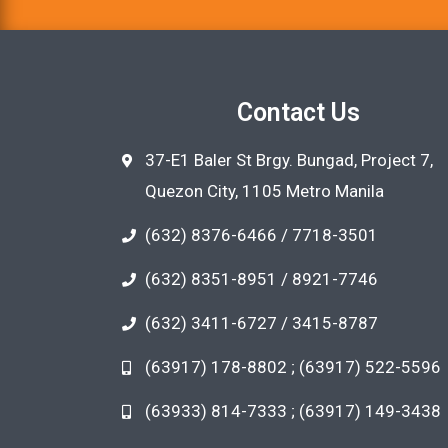
Contact Us
37-E1 Baler St Brgy. Bungad, Project 7,
Quezon City, 1105 Metro Manila
(632) 8376-6466 / 7718-3501
(632) 8351-8951 / 8921-7746
(632) 3411-6727 / 3415-8787
(63917) 178-8802 ; (63917) 522-5596
(63933) 814-7333 ; (63917) 149-3438