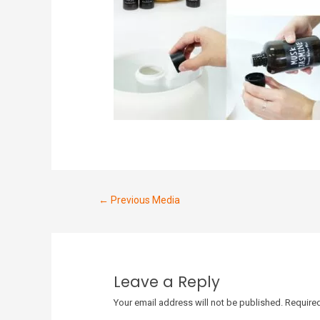
←
Previous Media
Leave a Reply
Your email address will not be published.
Required