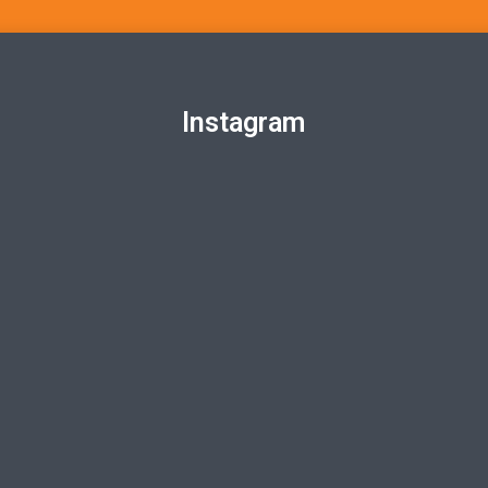
Instagram