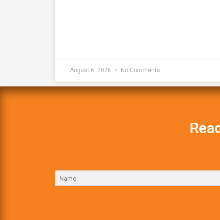
August 6, 2026
No Comments
Read