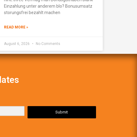
Einzahlung unter anderem blo? Bonusumsatz
storungsfrei bezahlt machen
READ MORE »
August 6, 2026
No Comments
dates
Submit