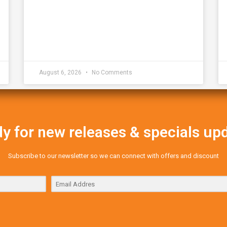
August 6, 2026
No Comments
y for new releases & specials up
Subscribe to our newsletter so we can connect with offers and discount