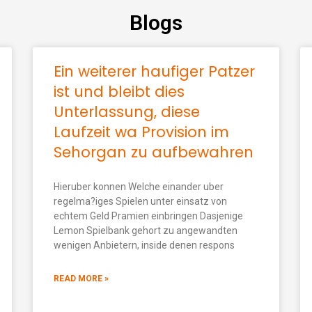
Blogs
Ein weiterer haufiger Patzer
ist und bleibt dies
Unterlassung, diese
Laufzeit wa Provision im
Sehorgan zu aufbewahren
Hieruber konnen Welche einander uber
regelma?iges Spielen unter einsatz von
echtem Geld Pramien einbringen Dasjenige
Lemon Spielbank gehort zu angewandten
wenigen Anbietern, inside denen respons
READ MORE »