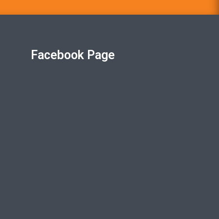
Facebook Page