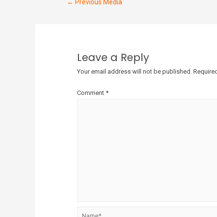
←
Previous Media
Leave a Reply
Your email address will not be published.
Required
Comment
*