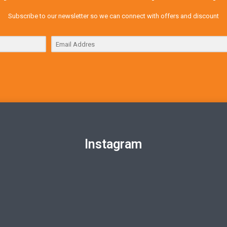
Subscribe to our newsletter so we can connect with offers and discount
Instagram