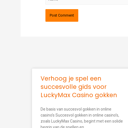
Verhoog je spel een
succesvolle gids voor
LuckyMax Casino gokken
De basis van succesvol gokken in online
casino’s Succesvol gokken in online casino’s,
zoals LuckyMax Casino, begint met een solide
begrip van de spellen en