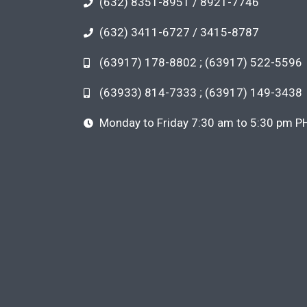
(632) 8351-8951 / 8921-7746
(632) 3411-6727 / 3415-8787
(63917) 178-8802 ; (63917) 522-5596
(63933) 814-7333 ; (63917) 149-3438
Monday to Friday 7:30 am to 5:30 pm P