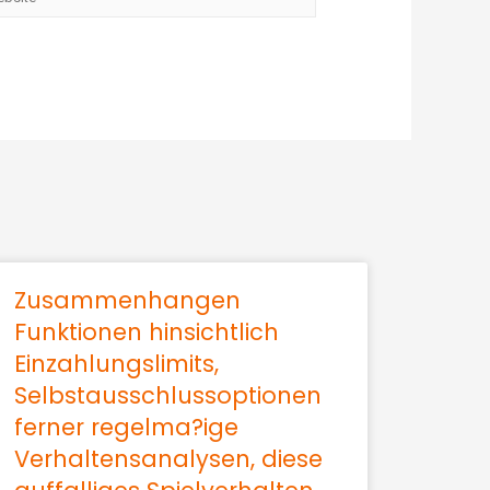
Zusammenhangen
Funktionen hinsichtlich
Einzahlungslimits,
Selbstausschlussoptionen
ferner regelma?ige
Verhaltensanalysen, diese