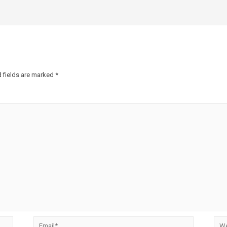
 fields are marked
*