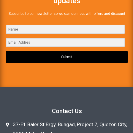
updates
Subscribe to our newsletter so we can connect with offers and discount
Submit
Contact Us
37-E1 Baler St Brgy. Bungad, Project 7, Quezon City,