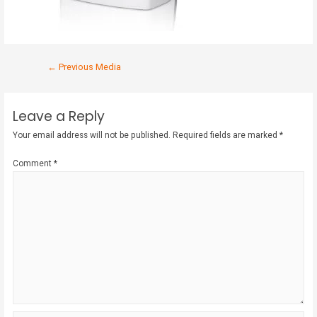
←
Previous Media
Leave a Reply
Your email address will not be published.
Required fields are marked
*
Comment
*