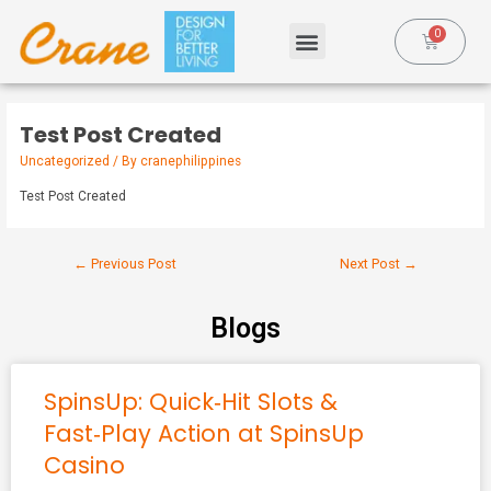
Test Post Created
Uncategorized
/ By
cranephilippines
Test Post Created
←
Previous Post
Next Post
→
Blogs
SpinsUp: Quick‑Hit Slots &
Fast‑Play Action at SpinsUp
Casino