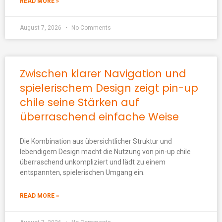
READ MORE »
August 7, 2026
No Comments
Zwischen klarer Navigation und
spielerischem Design zeigt pin-up
chile seine Stärken auf
überraschend einfache Weise
Die Kombination aus übersichtlicher Struktur und
lebendigem Design macht die Nutzung von pin-up chile
überraschend unkompliziert und lädt zu einem
entspannten, spielerischen Umgang ein.
READ MORE »