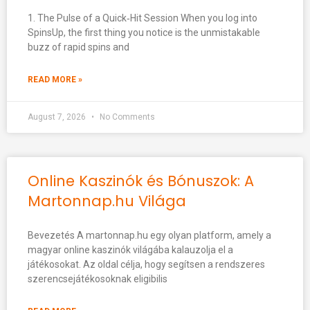
1. The Pulse of a Quick‑Hit Session When you log into
SpinsUp, the first thing you notice is the unmistakable
buzz of rapid spins and
READ MORE »
August 7, 2026
No Comments
Online Kaszinók és Bónuszok: A
Martonnap.hu Világa
Bevezetés A martonnap.hu egy olyan platform, amely a
magyar online kaszinók világába kalauzolja el a
játékosokat. Az oldal célja, hogy segítsen a rendszeres
szerencsejátékosoknak eligibilis