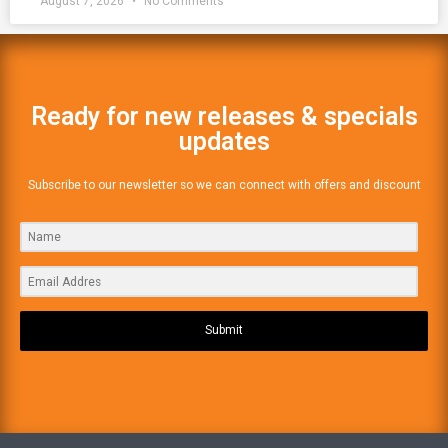
August 7, 2026
No Comments
Ready for new releases & specials
updates
Subscribe to our newsletter so we can connect with offers and discount
Submit