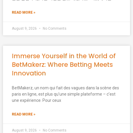
READ MORE »
August 9, 2026
No Comments
Immerse Yourself in the World of
BetMakerz: Where Betting Meets
Innovation
BetMakerz, un nom qui fait des vagues dans la scène des
paris en ligne, est plus qu’une simple plateforme – c’est
une expérience. Pour ceux
READ MORE »
August 9, 2026
No Comments