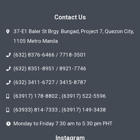
Contact Us
37-E1 Baler St Brgy. Bungad, Project 7, Quezon City,
1105 Metro Manila
(632) 8376-6466 / 7718-3501
(632) 8351-8951 / 8921-7746
(632) 3411-6727 / 3415-8787
(63917) 178-8802 ; (63917) 522-5596
(63933) 814-7333 ; (63917) 149-3438
Monday to Friday 7:30 am to 5:30 pm PHT
Instagram