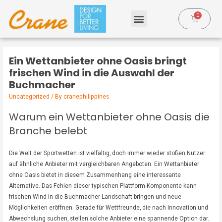
Ein Wettanbieter ohne Oasis bringt
frischen Wind in die Auswahl der
Buchmacher
Uncategorized
/ By
cranephilippines
Warum ein Wettanbieter ohne Oasis die
Branche belebt
Die Welt der Sportwetten ist vielfältig, doch immer wieder stoßen Nutzer
auf ähnliche Anbieter mit vergleichbaren Angeboten. Ein Wettanbieter
ohne Oasis bietet in diesem Zusammenhang eine interessante
Alternative. Das Fehlen dieser typischen Plattform-Komponente kann
frischen Wind in die Buchmacher-Landschaft bringen und neue
Möglichkeiten eröffnen. Gerade für Wettfreunde, die nach Innovation und
Abwechslung suchen, stellen solche Anbieter eine spannende Option dar.